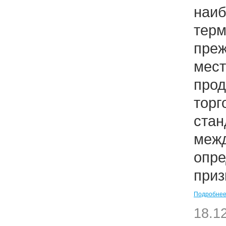
наи
тер
пре
мес
про
тор
ста
меж
опр
приз
Подробне
18.1