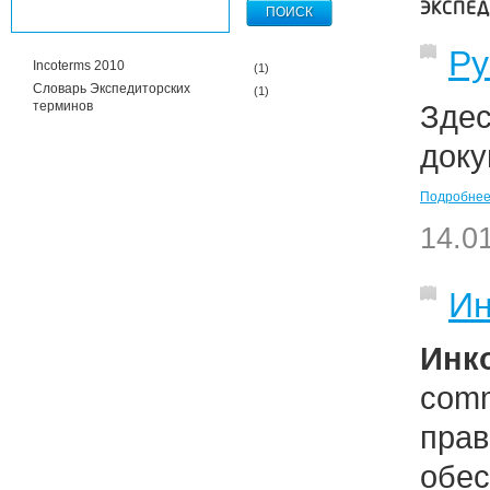
ЭКСПЕ
Ру
Incoterms 2010
(1)
Словарь Экспедиторских
(1)
терминов
Здес
доку
Подробне
14.0
Ин
Инк
com
пр
обе